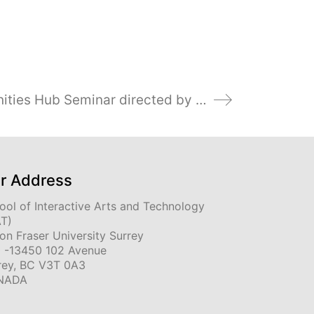
cMAS at the Post-Humanities Hub Seminar directed by Prof Cecilia Åsberg and Dr Marietta Radomska.
r Address
ool of Interactive Arts and Technology
AT)
on Fraser University Surrey
 -13450 102 Avenue
rey, BC V3T 0A3
NADA