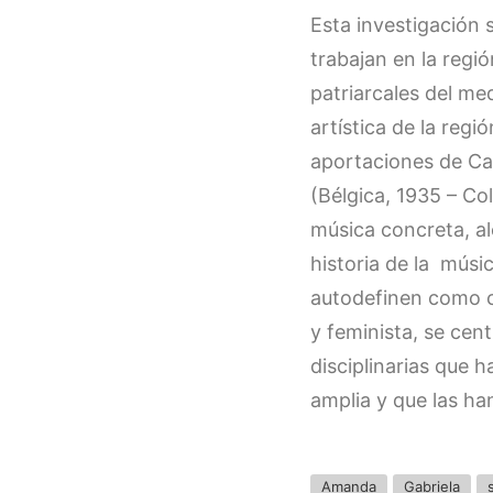
Esta investigación 
trabajan en la regi
patriarcales del me
artística de la reg
aportaciones de Ca
(Bélgica, 1935 – Co
música concreta, al
historia de la músi
autodefinen como co
y feminista, se cent
disciplinarias que
amplia y que las han
Amanda
Gabriela