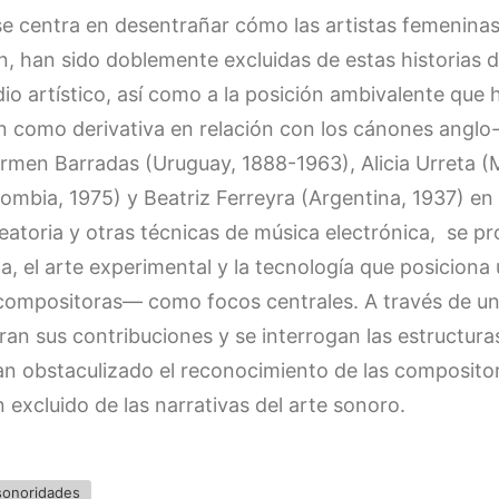
se centra en desentrañar cómo las artistas femeninas
ón, han sido doblemente excluidas de estas historias 
dio artístico, así como a la posición ambivalente que
ión como derivativa en relación con los cánones angl
rmen Barradas (Uruguay, 1888-1963), Alicia Urreta (
lombia, 1975) y Beatriz Ferreyra (Argentina, 1937) en 
eatoria y otras técnicas de música electrónica, se pr
ca, el arte experimental y la tecnología que posicion
mpositoras— como focos centrales. A través de un le
ran sus contribuciones y se interrogan las estructuras
 han obstaculizado el reconocimiento de las composi
 excluido de las narrativas del arte sonoro.
sonoridades