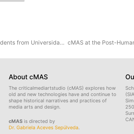
Research-Creation Seminar with students from Universidad de Antioquia, Medellín Colombia- Dec 7-11, 2020
About cMAS
Ou
The criticalmediartstudio (cMAS) explores how
Sch
old and new technologies have and continue to
(SI
shape historical narratives and practices of
Sim
media arts and design.
250
Sur
CA
cMAS
is directed by
Dr. Gabriela Aceves Sepúlveda
.