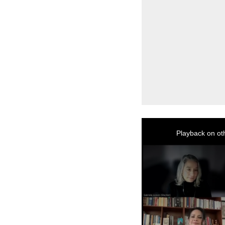
This
is
a
Playback on ot
modal
window.