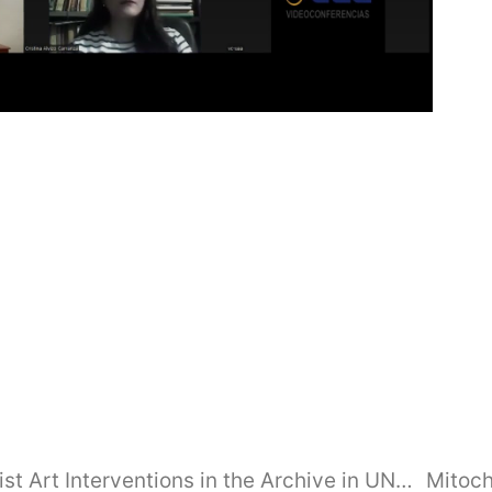
Other Futures for Our Pasts in Feminist Art Interventions in the Archive in UNSETTLE UNSETTLE Feminist Approaches to the Architectural Archives