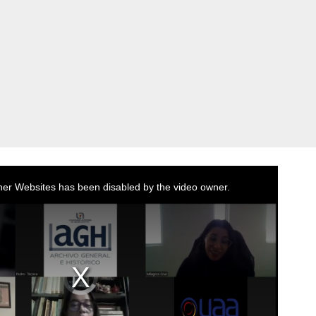
her Websites has been disabled by the video owner.
Video
Player
is
loading.