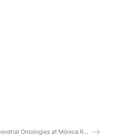
Mitochondrial Ontologies at Mónica Reyes Gallery Nov 24 to Nov 30, 2024